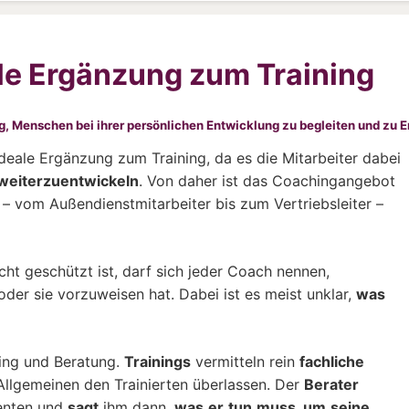
ale Ergänzung zum Training
g, Menschen bei ihrer persönlichen Entwicklung zu begleiten und zu Er
ideale Ergänzung zum Training, da es die Mitarbeiter dabei
 weiterzuentwickeln
. Von daher ist das Coachingangebot
– vom Außendienstmitarbeiter bis zum Vertriebsleiter –
cht geschützt ist, darf sich jeder Coach nennen,
der sie vorzuweisen hat. Dabei ist es meist unklar,
was
ning und Beratung.
Trainings
vermitteln rein
fachliche
Allgemeinen den Trainierten überlassen. Der
Berater
ienten und
sagt
ihm dann,
was
er
tun
muss, um
seine