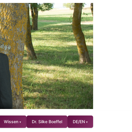
Wissen
Dr. Silke Boeffel
DE/EN
▾
▾