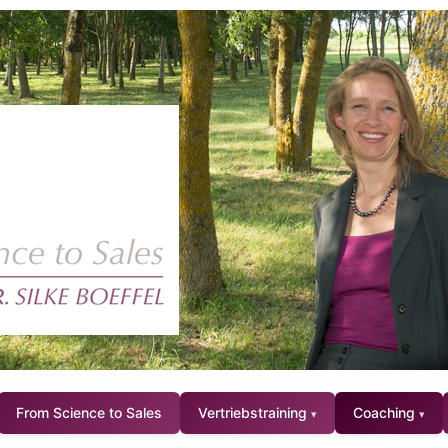
From Science to Sales
Vertriebstraining
Coaching
▾
▾